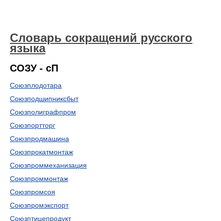
Словарь сокращений русского
языка
СОЗУ - сП
Союзплодотара
Союзподшипниксбыт
Союзполиграфпром
Союзпортторг
Союзпродмашина
Союзпрокатмонтаж
Союзпроммеханизация
Союзпроммонтаж
Союзпромсоя
Союзпромэкспорт
Союзптицепродукт